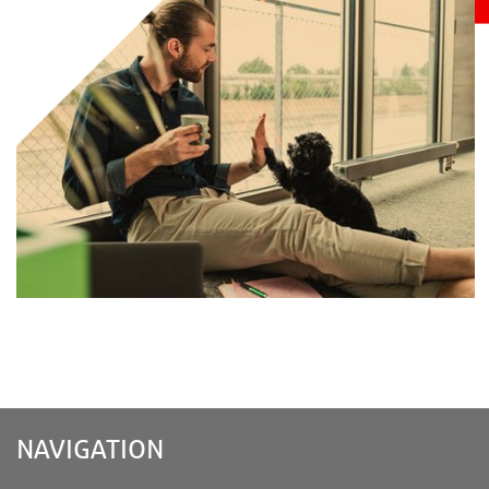
NA­VI­GA­TI­ON