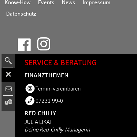
Know-How
Events
News
Impressum
Datenschutz
SERVICE & BERATUNG
FI­NANZ­THE­MEN
Termin vereinbaren
07231 99-0
RED CHILLY
JULIA LIKAI
Deine Red-Chilly-Managerin