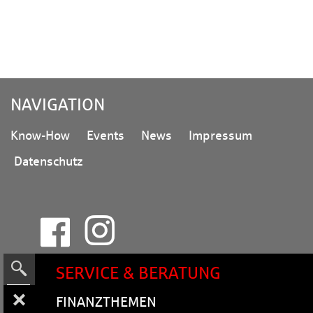
NA­VI­GA­TI­ON
Know-How
Events
News
Impressum
Datenschutz
SERVICE & BERATUNG
FI­NANZ­THE­MEN