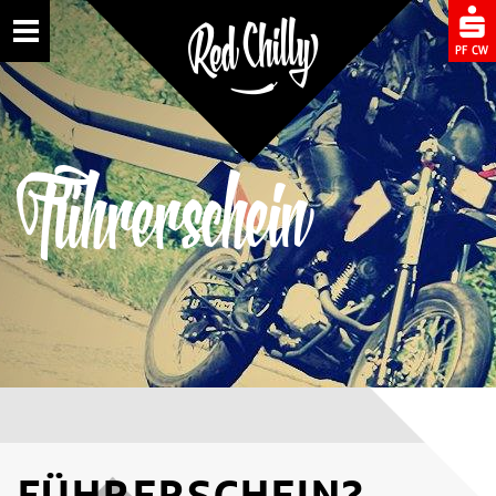
Toggle
Führerschein
FÜH­RER­SCHEIN?