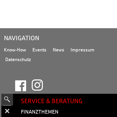
NA­VI­GA­TI­ON
Know-How
Events
News
Impressum
Datenschutz
SERVICE & BERATUNG
FI­NANZ­THE­MEN