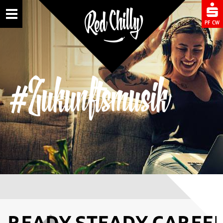
Toggle
#Zukunftsmusik
READY.STEADY.CAREER