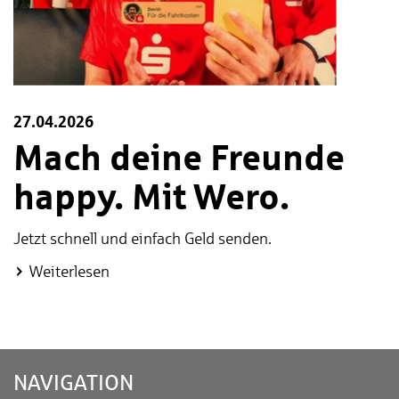
27.04.2026
Mach deine Freunde
happy. Mit Wero.
Jetzt schnell und einfach Geld senden.
:
Weiterlesen
Mach
deine
Freunde
happy.
NA­VI­GA­TI­ON
Mit