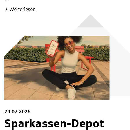
:
Weiterlesen
Gemeinsam
sicher
–
Schütze
dich
und
dein
Tier
20.07.2026
Spar­kas­sen-Depot