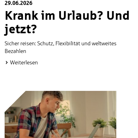
29.06.2026
Krank im Urlaub? Und
jetzt?
Sicher reisen: Schutz, Flexibilität und weltweites
Bezahlen
:
Weiterlesen
Krank
im
Urlaub?
Und
jetzt?