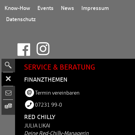
Wero.
Know-How
Events
News
Impressum
Datenschutz
SERVICE & BERATUNG
FI­NANZ­THE­MEN
Termin vereinbaren
07231 99-0
RED CHILLY
JULIA LIKAI
Deine Red-Chilly-Managerin